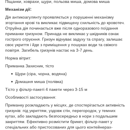
Піщанки, ховрахи, щури, польова миша, домова миша
Механізм дії:
Дія антикоагулянту проявляється у порушенні механізму
згортання крові та викликає підвищену схильність до кровотеч.
Отруйна дія починається вже після одноразового поїдання
приманки гризуном. Принада не викликає у шкідників ознак
гострого отруєння. Гризун відчуває задуху та спрагу, залишає
своє укриття і йде з приміщення у пошуках води та свіжого
повітря. Загибель гризунів настає на 3-7 день.
Норма вітрит:
Приманка Захисник, тісто
Щури (сіра, чорна, водяна)
Домашня миша (полівка)
Тісто у фільтр-пакеті 4 пакети через 3-15 м
Особливості застосування:
Приманку розкладають у місцях, де спостерігається активність
гризунів: під укриттям, уздовж стін, перегородок, у темних
кутах, або закладають безпосередньо в нори з подальшим
закриттям. Ефективно розмістити брикет, фільтр-пакет у
спеціальних або пристосованих для цього контейнерах-