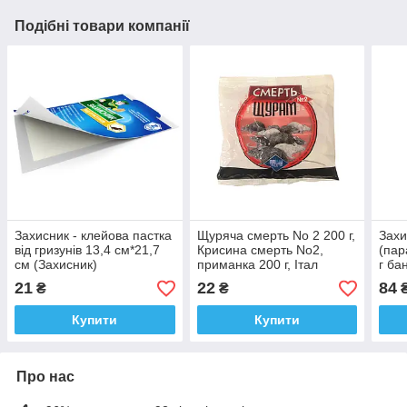
Подібні товари компанії
Захисник - клейова пастка
Щуряча смерть No 2 200 г,
Захи
від гризунів 13,4 см*21,7
Крисина смерть No2,
(пар
см (Захисник)
приманка 200 г, Італ
г ба
Тайгер
21
22
84
₴
₴
Купити
Купити
Про нас