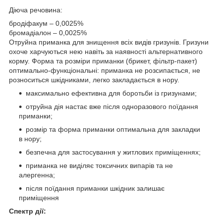
Діюча речовина:
бродіфакум – 0,0025%
бромадіалон – 0,0025%
Отруйна приманка для знищення всіх видів гризунів. Гризуни
охоче харчуються нею навіть за наявності альтернативного
корму. Форма та розміри приманки (брикет, фільтр-пакет)
оптимально-функціональні: приманка не розсипається, не
розноситься шкідниками, легко закладається в нору.
максимально ефективна для боротьби із гризунами;
отруйна дія настає вже після одноразового поїдання
приманки;
розмір та форма приманки оптимальна для закладки
в нору;
безпечна для застосування у житлових приміщеннях;
приманка не виділяє токсичних випарів та не
алергенна;
після поїдання приманки шкідник залишає
приміщення
Спектр дії: