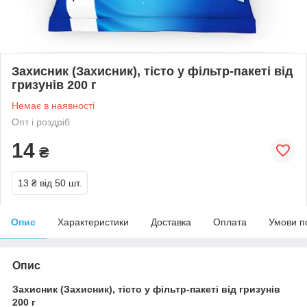
Захисник (Захисник), тісто у фільтр-пакеті від
гризунів 200 г
Немає в наявності
Опт і роздріб
14
₴
13 ₴
від 50 шт.
Опис
Характеристики
Доставка
Оплата
Умови п
Опис
Захисник (Захисник), тісто у фільтр-пакеті від гризунів
200 г