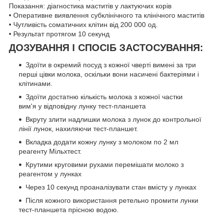
Показання: діагностика маститів у лактуючих корів
• Оперативне виявлення субклінічного та клінічного маститів
• Чутливість соматичних клітин від 200 000 од.
• Результат протягом 10 секунд
ДОЗУВАННЯ І СПОСІБ ЗАСТОСУВАННЯ:
Здоїти в окремий посуд з кожної чверті вимені за три
перші цівки молока, оскільки вони насичені бактеріями і
клітинами.
Здоїти достатню кількість молока з кожної частки
вим'я у відповідну лунку тест-планшета
Вкруту злити надлишки молока з лунок до контрольної
лінії лунок, нахиляючи тест-планшет.
Вкладка додати кожну лунку з молоком по 2 мл
реагенту Мільхтест.
Крутими круговими рухами перемішати молоко з
реагентом у лунках
Через 10 секунд проаналізувати стан вмісту у лунках
Після кожного використання ретельно промити лунки
тест-планшета прісною водою.