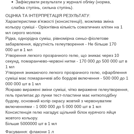
Зафіксувати результати у журналі обліку (норма,
слабка ступінь, сильна ступінь).
ОЦІНКА ТА ІНТЕРПРЕТАЦІЯ РЕЗУЛЬТАТУ:
Характеристики в'язкості (консистенції), можлива зміна
кольору суміші - Орієнтівна кількість соматичних клітин на 1
мл сирого молока
Рідка, однорідна суміш, рівномірна синьо-фіолетове
забарвлення, відсутність гелеутворення - Не більше 170
000 шт в 1 мл
Утворення легкого прозрачного гелю, що зникає через 10
секунд, помаранчево-червоні нитки - 170 000 до 500 000 шт в
1 мл
Утвореня зникаючого легкого прозрачного гелю, офарблення
суміші має помаранчеві або бордові включення - 500 000 до 1
000 000 шт в 1 мл
Яскраво виражені зміни суміші, чітко виражене гелеутворення,
гель прилипає до лунки тест-пластини має ниткоподібну
будову, основний колір окрасу жовтий з червонуватим
включеннями - 1 000 000 до 5 000 000 шт в 1 мл
Консистенція гелю нагадує щільний білок курячого яйця
жовтого кольору.
Більше 5000000 шт в 1 мл
Фасування: флакони 1 л