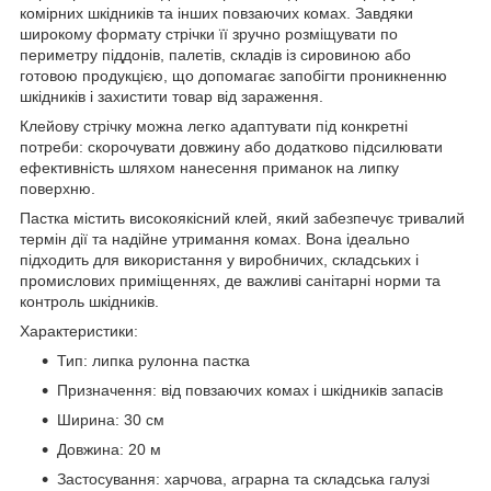
комірних шкідників та інших повзаючих комах. Завдяки
широкому формату стрічки її зручно розміщувати по
периметру піддонів, палетів, складів із сировиною або
готовою продукцією, що допомагає запобігти проникненню
шкідників і захистити товар від зараження.
Клейову стрічку можна легко адаптувати під конкретні
потреби: скорочувати довжину або додатково підсилювати
ефективність шляхом нанесення приманок на липку
поверхню.
Пастка містить високоякісний клей, який забезпечує тривалий
термін дії та надійне утримання комах. Вона ідеально
підходить для використання у виробничих, складських і
промислових приміщеннях, де важливі санітарні норми та
контроль шкідників.
Характеристики:
Тип: липка рулонна пастка
Призначення: від повзаючих комах і шкідників запасів
Ширина: 30 см
Довжина: 20 м
Застосування: харчова, аграрна та складська галузі