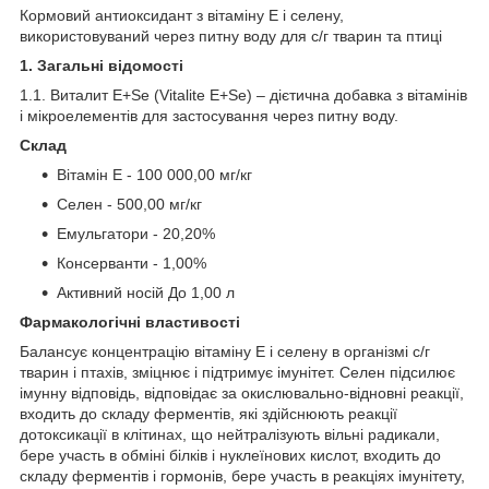
Кормовий антиоксидант з вітаміну Е і селену,
використовуваний через питну воду для с/г тварин та птиці
1. Загальні відомості
1.1. Виталит Е+Ѕе (Vitalite E+Se) – дієтична добавка з вітамінів
і мікроелементів для застосування через питну воду.
Склад
Вітамін Е - 100 000,00 мг/кг
Селен - 500,00 мг/кг
Емульгатори - 20,20%
Консерванти - 1,00%
Активний носій До 1,00 л
Фармакологічні властивості
Балансує концентрацію вітаміну Е і селену в організмі с/г
тварин і птахів, зміцнює і підтримує імунітет. Селен підсилює
імунну відповідь, відповідає за окислювально-відновні реакції,
входить до складу ферментів, які здійснюють реакції
дотоксикації в клітинах, що нейтралізують вільні радикали,
бере участь в обміні білків і нуклеїнових кислот, входить до
складу ферментів і гормонів, бере участь в реакціях імунітету,