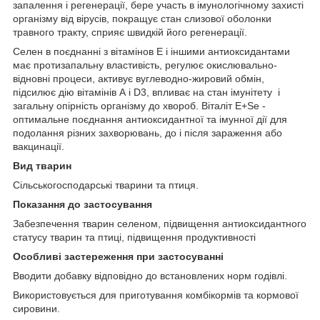
запалення і регенерації, бере участь в імунологічному захисті
організму від вірусів, покращує стан слизової оболонки
травного тракту, сприяє швидкій його регенерації.
Селен в поєднанні з вітамінов Е і іншими антиоксидантами
має протизапальну властивість, регулює окислювально-
відновні процеси, активує вуглеводно-жировий обмін,
підсилює дію вітамінів А і D3, впливає на стан імунітету і
загальну опірність організму до хвороб. Віталіт E+Se -
оптимальне поєднання антиоксидантної та імунної дії для
подолання різних захворювань, до і після зараження або
вакцинації.
Вид тварин
Сільськогосподарські тварини та птиця.
Показання до застосування
Забезпечення тварин селеном, підвищення антиоксидантного
статусу тварин та птиці, підвищення продуктивності
Особливі застереження при застосуванні
Вводити добавку відповідно до встановлених норм годівлі.
Використовується для приготування комбікормів та кормової
сировини.