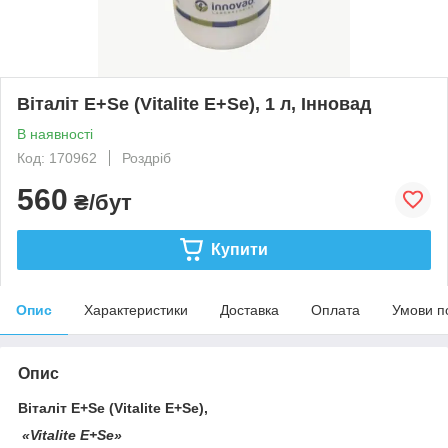
Віталіт E+Se (Vitalite E+Se), 1 л, Інновад
В наявності
Код: 170962
Роздріб
560
₴/бут
Купити
Опис
Характеристики
Доставка
Оплата
Умови п
Опис
Віталіт E+Se (Vitalite E+Se),
«Vitalite E+Se»